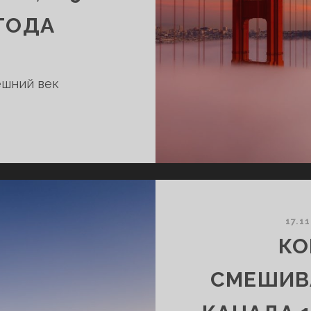
 ГОДА
ешний век
КОНФЕРЕНЦИЯ
СМЕШИВАНИЯ
В
СЕВЕРНОЙ
КАЛИФОРНИИ,
США,
17.1
8-
КО
9
НОЯБРЯ
СМЕШИВ
2025
ГОДА