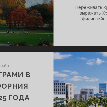
Переживать Хр
выражать Хр
к филиппийц
ВАЙН
ТРАМИ В
ФОРНИЯ,
25 ГОДА