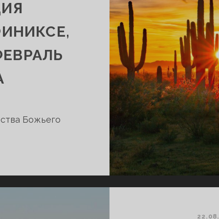
ЦИЯ
ИНИКСЕ,
ФЕВРАЛЬ
А
рства Божьего
КОНФЕРЕНЦИЯ
СМЕШИВАНИЯ
В
ФИНИКСЕ,
АРИЗОНА,
США,
22.08