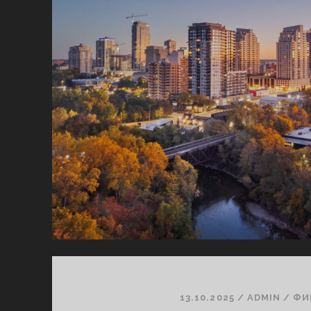
13.10.2025
/
ADMIN
/
ФИ