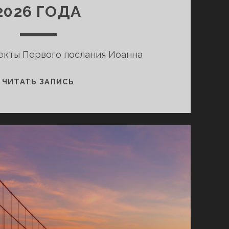
2026 ГОДА
екты Первого послания Иоанна
ЮГО-
ЧИТАТЬ ЗАПИСЬ
ВОСТОЧНАЯ
КОНФЕРЕНЦИЯ
СМЕШИВАНИЯ
В
АТЛАНТЕ,
ДЖОРДЖИЯ,
США,
МАРТ
2026
ГОДА