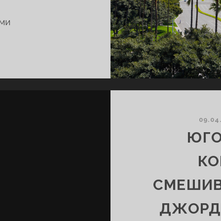
ми
ОБЩЕНИЕ
С
СЁСТРАМИ
В
ИРВАЙНЕ,
КАЛИФОРНИЯ,
09.04
США,
ЮГО
НОЯБРЬ
2025
КО
ГОДА
СМЕШИВ
ДЖОРД