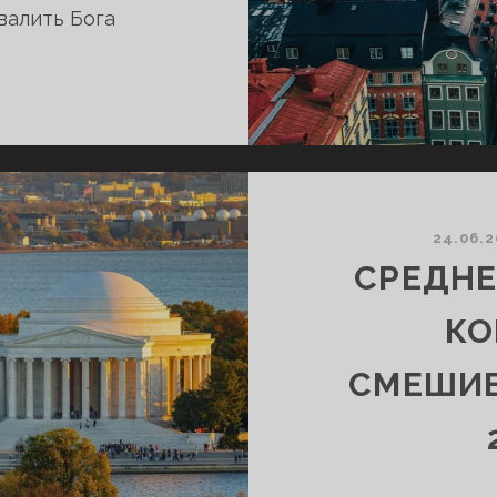
валить Бога
КОНФЕРЕНЦИЯ
ДЛЯ
СТРАН
СЕВЕРНОЙ
ЕВРОПЫ
И
24.06.
БАЛТИИ,
СРЕДНЕ
ИЮЛЬ
2026
КО
ГОДА
СМЕШИВ