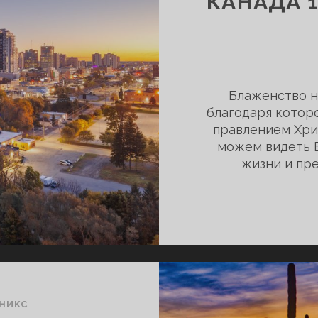
КАНАДА 1
Блаженство н
благодаря котор
правлением Хри
можем видеть Б
жизни и пре
НИКС