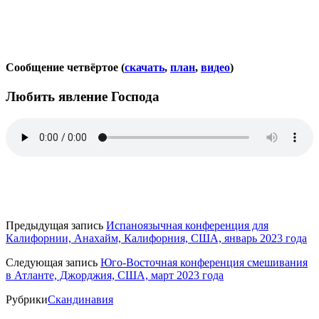
Сообщение четвёртое (
скачать
,
план
,
видео
)
Любить явление Господа
Предыдущая запись
Испаноязычная конференция для
Калифорнии, Анахайм, Калифорния, США, январь 2023 года
Следующая запись
Юго-Восточная конференция смешивания
в Атланте, Джорджия, США, март 2023 года
Рубрики
Скандинавия