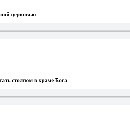
нной церковью
тать столпом в храме Бога