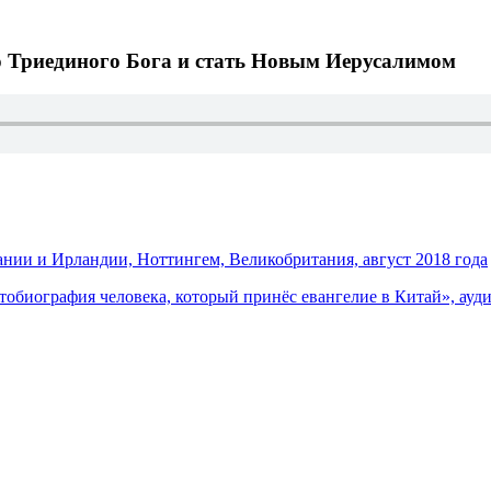
о Триединого Бога и стать Новым Иерусалимом
нии и Ирландии, Ноттингем, Великобритания, август 2018 года
тобиография человека, который принёс евангелие в Китай», ауд