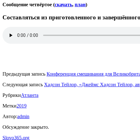
Сообщение четвёртое (
скачать
,
план
)
Составляться из приготовленного и завершённог
Предыдущая запись
Конференция смешивания для Великобрита
Следующая запись
Хадсон Тейлор, «Джеймс Хадсон Тейлор, ав
Рубрики
Атланта
Метки
2019
Автор:
admin
Обсуждение закрыто.
Slovo365.org