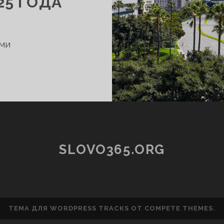
25 ГОДА
ми
ОБЩЕНИЕ
С
СЁСТРАМИ
В
ИРВАЙНЕ,
КАЛИФОРНИЯ,
SLOVO365.ORG
США,
НОЯБРЬ
2025
ГОДА
ТЕМА ДЛЯ WORDPRESS TRACKS
ОТ COMPETE THEMES.