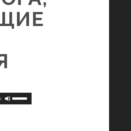
ЩИЕ
Я
Используйте
0
клавиши
вверх/
вниз,
чтобы
увеличить