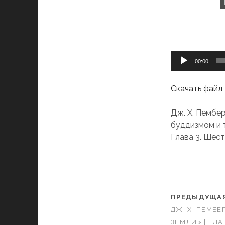
Аудиоплеер
00:00
Скачать файл
Дж. Х. Пембер
буддизмом и
Глава 3. Шест
ПРЕДЫДУЩАЯ
ДЖ. Х. ПЕМБЕ
ЗЕМЛИ» | ГЛА