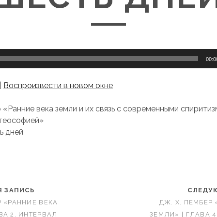
00:0
|
Воспроизвести в новом окне
 «Ранние века земли и их связь с современными спиритиз
 теософией»
ь дней
 ЗАПИСЬ
СЛЕДУ
Р «РАННИЕ ВЕКА
ДЖ. Х. ПЕМБЕР
ВА 2. ИНТЕРВАЛ
ЗЕМЛИ» | ГЛАВА 