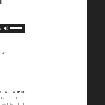
Используйте
0
клавиши
вверх/
вниз,
чтобы
мом,
увеличить
или
уменьшить
громкость.
ЮЩАЯ ЗАПИСЬ
 «РАННИЕ ВЕКА
4. СОТВОРЕНИЕ