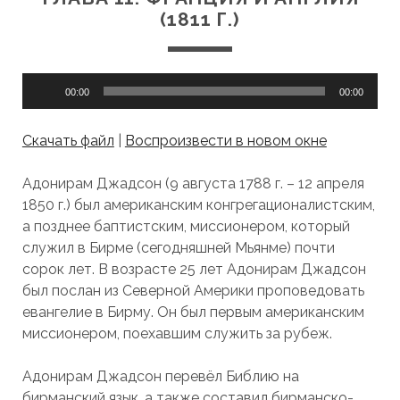
(1811 Г.)
Аудиоплеер
00:00
00:00
Скачать файл
|
Воспроизвести в новом окне
Адонирам Джадсон (9 августа 1788 г. – 12 апреля
1850 г.) был американским конгрегационалистским,
а позднее баптистским, миссионером, который
служил в Бирме (сегодняшней Мьянме) почти
сорок лет. В возрасте 25 лет Адонирам Джадсон
был послан из Северной Америки проповедовать
евангелие в Бирму. Он был первым американским
миссионером, поехавшим служить за рубеж.
Адонирам Джадсон перевёл Библию на
бирманский язык, а также составил бирманско-