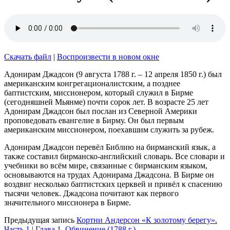
Скачать файл
|
Воспроизвести в новом окне
Адонирам Джадсон (9 августа 1788 г. – 12 апреля 1850 г.) был
американским конгрегационалистским, а позднее
баптистским, миссионером, который служил в Бирме
(сегодняшней Мьянме) почти сорок лет. В возрасте 25 лет
Адонирам Джадсон был послан из Северной Америки
проповедовать евангелие в Бирму. Он был первым
американским миссионером, поехавшим служить за рубеж.
Адонирам Джадсон перевёл Библию на бирманский язык, а
также составил бирманско-английский словарь. Все словари и
учебники во всём мире, связанные с бирманским языком,
основываются на трудах Адонирама Джадсона. В Бирме он
воздвиг несколько баптистских церквей и привёл к спасению
тысячи человек. Джадсона почитают как первого
значительного миссионера в Бирме.
Предыдущая запись
Кортни Андерсон «К золотому берегу».
Часть 1 | Глава 1. Обвинение (1788 г.)