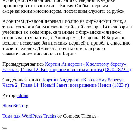
Адонирам Джадсон был послан из Северной Америки
проповедовать евангелие в Бирму. Он был первым
американским миссионером, поехавшим служить за рубеж.
Адонирам Джадсон перевёл Библию на бирманский язык, а
также составил бирманско-английский словарь. Все словари и
учебники во всём мире, связанные с бирманским языком,
основываются на трудах Адонирама Джадсона. В Бирме он
воздвиг несколько баптистских церквей и привёл к спасению
тысячи человек. Джадсона почитают как первого
значительного миссионера в Бирме.
Предыдущая запись
Кортни Андерсон «К золотому берегу».
Часть 2 | Глава 12. Возращение к золотым ногам (1820-1822 г.)
Следующая запись
Кортни Андерсон «К золотому берегу».
Часть 2 | Глава 14. Новый Завет; возвращение Нэнси (1823 г.)
Автор:
admin
Slovo365.org
Тема для WordPress Tracks
от Compete Themes.