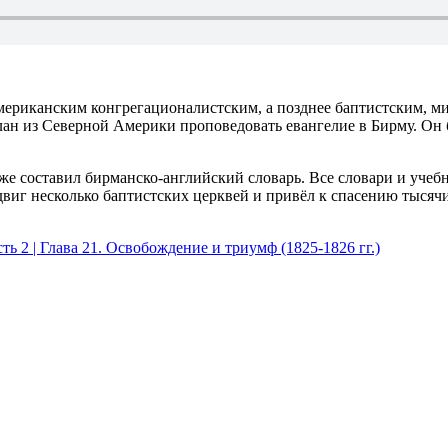
л американским конгрегационалистским, а позднее баптистским,
ослан из Северной Америки проповедовать евангелие в Бирму. 
е составил бирманско-английский словарь. Все словари и учебн
виг несколько баптистских церквей и привёл к спасению тысячи
ь 2 | Глава 21. Освобождение и триумф (1825-1826 гг.)