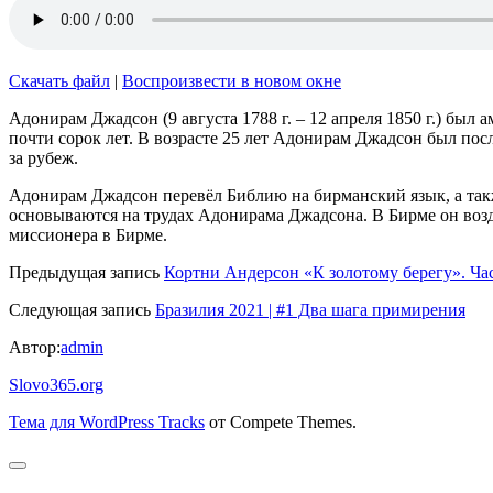
Скачать файл
|
Воспроизвести в новом окне
Адонирам Джадсон (9 августа 1788 г. – 12 апреля 1850 г.) бы
почти сорок лет. В возрасте 25 лет Адонирам Джадсон был п
за рубеж.
Адонирам Джадсон перевёл Библию на бирманский язык, а такж
основываются на трудах Адонирама Джадсона. В Бирме он возд
миссионера в Бирме.
Предыдущая запись
Кортни Андерсон «К золотому берегу». Част
Следующая запись
Бразилия 2021 | #1 Два шага примирения
Автор:
admin
Slovo365.org
Тема для WordPress Tracks
от Compete Themes.