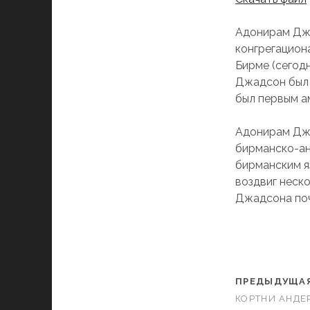
Адонирам Джад
конгрегацион
Бирме (сегод
Джадсон был 
был первым а
Адонирам Джа
бирманско-анг
бирманским я
воздвиг неско
Джадсона поч
ПРЕДЫДУЩАЯ
КОРТНИ АНДЕ