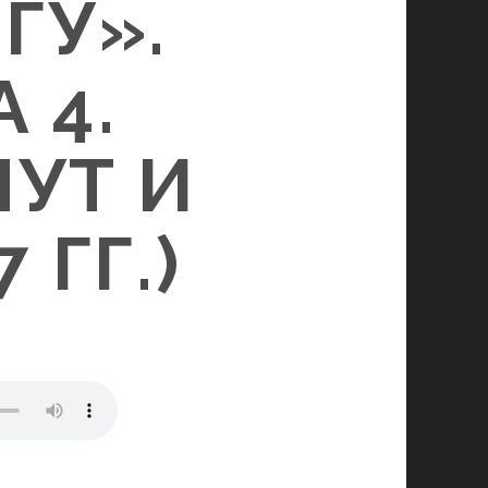
ГУ».
 4.
МУТ И
 ГГ.)