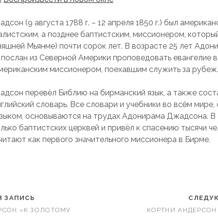
сон (9 августа 1788 г. – 12 апреля 1850 г.) был америка
алистским, а позднее баптистским, миссионером, которы
няшней Мьянме) почти сорок лет. В возрасте 25 лет Адон
послан из Северной Америки проповедовать евангелие в
мериканским миссионером, поехавшим служить за рубеж
дсон перевёл Библию на бирманский язык, а также сост
лийский словарь. Все словари и учебники во всём мире, 
зыком, основываются на трудах Адонирама Джадсона. В
лько баптистских церквей и привёл к спасению тысячи че
итают как первого значительного миссионера в Бирме.
 ЗАПИСЬ
СЛЕДУ
РСОН «К ЗОЛОТОМУ
КОРТНИ АНДЕРСОН