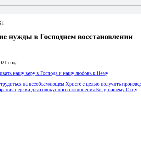
21
е нужды в Господнем восстановлении
021 года
вивать нашу веру в Господа и нашу любовь к Нему
 трудиться на всеобъемлющем Христе с целью получить произвед
брания церкви для совокупного поклонения Богу, нашему Отцу