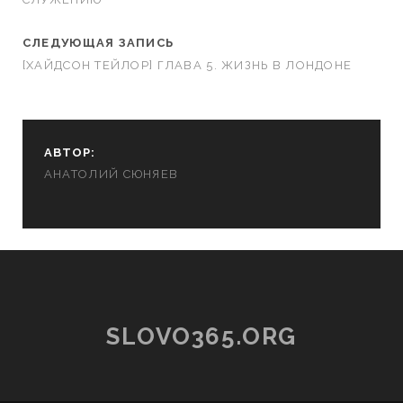
СЛЕДУЮЩАЯ ЗАПИСЬ
[ХАЙДСОН ТЕЙЛОР] ГЛАВА 5. ЖИЗНЬ В ЛОНДОНЕ
АВТОР:
АНАТОЛИЙ СЮНЯЕВ
SLOVO365.ORG