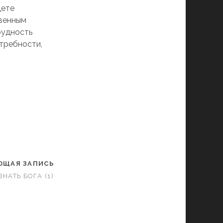
дете
овенным
рудность
отребности,
ЮЩАЯ ЗАПИСЬ
ЗНАТЬ БОГА (1)