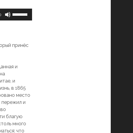
Используйте
0
клавиши
вверх/
вниз,
чтобы
торый принёс
увеличить
или
уменьшить
данная и
громкость.
Она
итае, и
знь, в 1865
ировано место
и пережил и
 во
сти благую
столь много
аться: что