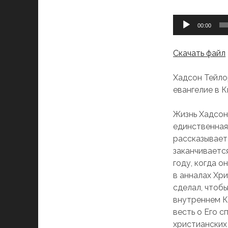
Аудиоплеер
00:00
Скачать файл
Хадсон Тейло
евангелие в К
Жизнь Хадсон
единственная
рассказывает 
заканчивается
году, когда 
в анналах Хр
сделал, чтоб
внутреннем К
весть о Его с
христианских