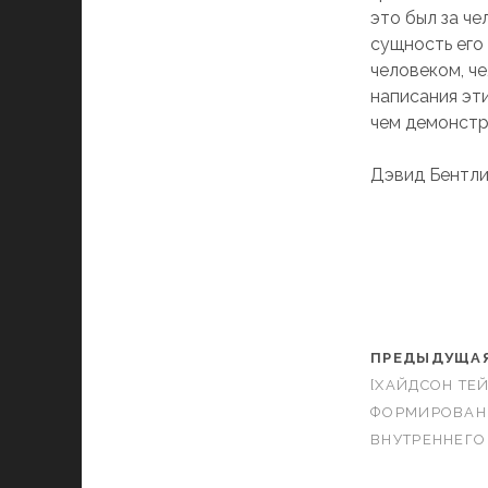
это был за че
сущность его
человеком, ч
написания эт
чем демонстр
Дэвид Бентл
ПРЕДЫДУЩАЯ
[ХАЙДСОН ТЕЙ
ФОРМИРОВАН
ВНУТРЕННЕГО