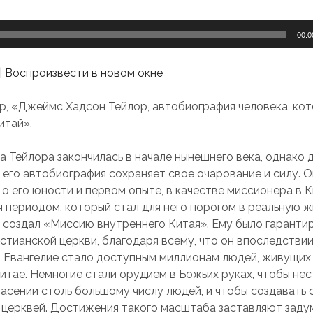
00:0
|
Воспроизвести в новом окне
р, «Джеймс Хадсон Тейлор, автобиография человека, ко
итай».
а Тейлора закончилась в начале нынешнего века, однако 
 его автобиография сохраняет свое очарование и силу. 
о его юности и первом опыте, в качестве миссионера в К
 периодом, который стал для него порогом в реальную жи
он создал «Миссию внутреннего Китая». Ему было гарант
истианской церкви, благодаря всему, что он впоследстви
ы Евангелие стало доступным миллионам людей, живущих
итае. Немногие стали орудием в Божьих руках, чтобы не
пасении столь большому числу людей, и чтобы создавать 
 церквей. Достижения такого масштаба заставляют задум