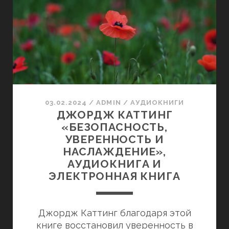
ЕВРОПЫ
И
БАЛТИИ,
ИЮЛЬ
2024
ГОДА
03.02.2024
/
ADMIN
/
АУДИОКНИГИ
ДЖОРДЖ КАТТИНГ
«БЕЗОПАСНОСТЬ,
УВЕРЕННОСТЬ И
НАСЛАЖДЕНИЕ»,
АУДИОКНИГА И
ЭЛЕКТРОННАЯ КНИГА
Джордж Каттинг благодаря этой
книге восстановил уверенность в