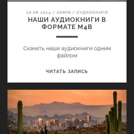
ГОДА
26.08.2024
/
ADMIN
/
АУДИОКНИГИ
НАШИ АУДИОКНИГИ В
ФОРМАТЕ M4B
Скачать наши аудиокниги одним
файлом
НАШИ
ЧИТАТЬ ЗАПИСЬ
АУДИОКНИГИ
В
ФОРМАТЕ
M4B