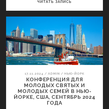
КОНФЕРЕНЦИЯ
ЧИТАТЬ ЗАПИСЬ
ДЛЯ
МОЛОДЫХ
СВЯТЫХ
И
МОЛОДЫХ
СЕМЕЙ
В
КИНГСТОНЕ,
ШТАТ
НЬЮ-
ЙОРК,
17.11.2024
/
ADMIN
/
НЬЮ-ЙОРК
КОНФЕРЕНЦИЯ ДЛЯ
США,
МОЛОДЫХ СВЯТЫХ И
АПРЕЛЬ
МОЛОДЫХ СЕМЕЙ В НЬЮ-
2024
ЙОРКЕ, США, СЕНТЯБРЬ 2024
ГОДА
ГОДА