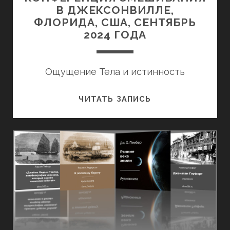
ГОДА
В ДЖЕКСОНВИЛЛЕ,
ФЛОРИДА, США, СЕНТЯБРЬ
2024 ГОДА
Ощущение Тела и истинность
ЮГО-
ЧИТАТЬ ЗАПИСЬ
ВОСТОЧНАЯ
КОНФЕРЕНЦИЯ
СМЕШИВАНИЯ
В
ДЖЕКСОНВИЛЛЕ,
ФЛОРИДА,
США,
СЕНТЯБРЬ
2024