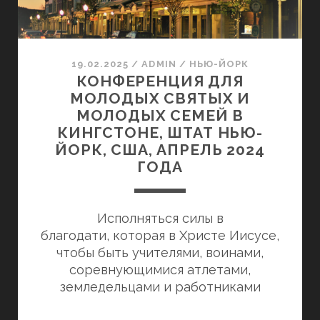
15-
17
НОЯБРЯ
2024
19.02.2025
/
ADMIN
/
НЬЮ-ЙОРК
КОНФЕРЕНЦИЯ ДЛЯ
ГОДА
МОЛОДЫХ СВЯТЫХ И
МОЛОДЫХ СЕМЕЙ В
КИНГСТОНЕ, ШТАТ НЬЮ-
ЙОРК, США, АПРЕЛЬ 2024
ГОДА
Исполняться силы в
благодати, которая в Христе Иисусе,
чтобы быть учителями, воинами,
соревнующимися атлетами,
земледельцами и работниками